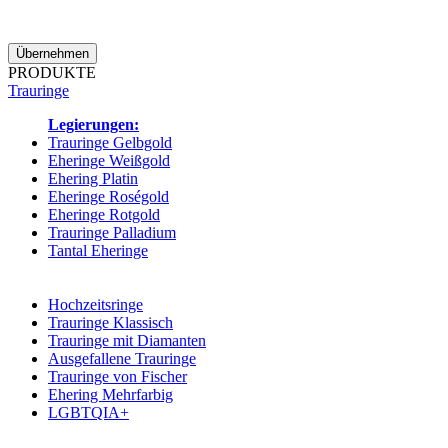
Übernehmen
PRODUKTE
Trauringe
Legierungen:
Trauringe Gelbgold
Eheringe Weißgold
Ehering Platin
Eheringe Roségold
Eheringe Rotgold
Trauringe Palladium
Tantal Eheringe
Kategorien:
Hochzeitsringe
Trauringe Klassisch
Trauringe mit Diamanten
Ausgefallene Trauringe
Trauringe von Fischer
Ehering Mehrfarbig
LGBTQIA+