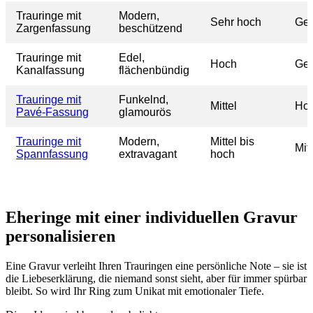
Trauringe mit
Modern,
Sehr hoch
Ger
Zargenfassung
beschützend
Trauringe mit
Edel,
Hoch
Ger
Kanalfassung
flächenbündig
Trauringe mit
Funkelnd,
Mittel
Ho
Pavé-Fassung
glamourös
Trauringe mit
Modern,
Mittel bis
Mitt
Spannfassung
extravagant
hoch
Eheringe mit einer individuellen Gravur
personalisieren
Eine Gravur verleiht Ihren Trauringen eine persönliche Note – sie ist
die Liebeserklärung, die niemand sonst sieht, aber für immer spürbar
bleibt. So wird Ihr Ring zum Unikat mit emotionaler Tiefe.