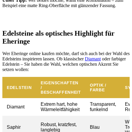
Unser Tipp:
Wer beides möchte, wählt eine Kombination – zum
Beispiel eine matte Ring-Oberfläche mit glänzender Fassung.
Edelsteine als optisches Highlight für
Eheringe
Wer Eheringe online kaufen möchte, darf sich auch bei der Wahl des
Edelsteins inspirieren lassen. Ob klassischer
Diamant
oder farbiger
Edelstein – Sie haben die Wahl, welchen optischen Akzent Sie
setzen wollen:
EIGENSCHAFTEN
OPTIK /
EDELSTEIN
/
SY
FARBE
BESCHAFFENHEIT
Extrem hart, hohe
Transparent,
Ewi
Diamant
Wärmeleitfähigkeit
funkelnd
Rei
Wei
Robust, kratzfest,
Saphir
Blau
Tre
langlebig