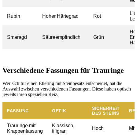
Wah
Lie
Rubin
Hoher Härtegrad
Rot
Lei
Hof
Smaragd
Säureempfindlich
Grün
Ern
Ha
Verschiedene Fassungen für Trauringe
Wer sich für einen Ehering mit Steinbesatz entscheidet, hat die
Auswahl zwischen verschiedenen Fassungen. Diese haben optisch
jeweils ihren speziellen Reiz.
SICHERHEIT
FASSUNG
OPTIK
RE
DES STEINS
Trauringe mit
Klassisch,
Hoch
Mitt
Krappenfassung
filigran