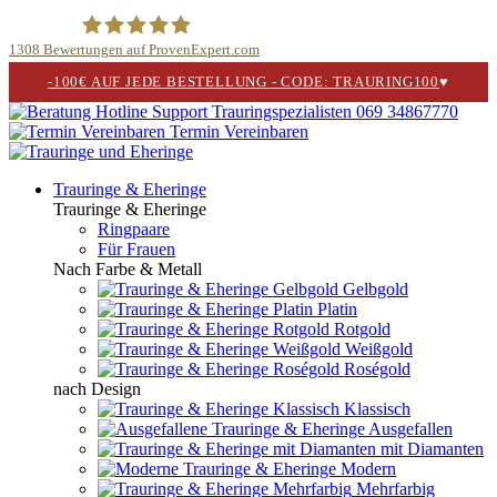
1308
Bewertungen auf ProvenExpert.com
-100€ AUF JEDE BESTELLUNG - CODE: TRAURING100
♥
Trauringspezialisten.de
069 34867770
Termin Vereinbaren
Trauringe & Eheringe
Trauringe & Eheringe
Ringpaare
Für Frauen
Nach Farbe & Metall
Gelbgold
Platin
Rotgold
Weißgold
Roségold
nach Design
Klassisch
Ausgefallen
mit Diamanten
Modern
Mehrfarbig