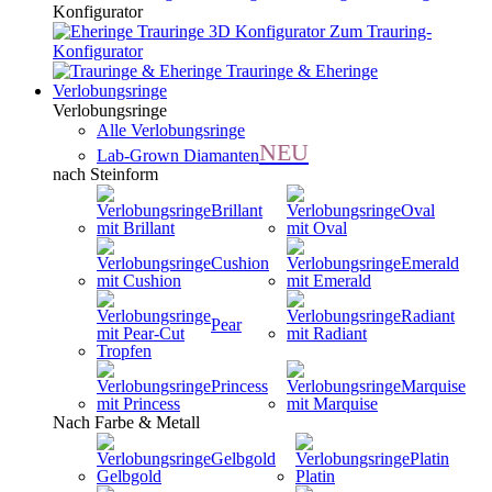
Konfigurator
Zum Trauring-
Konfigurator
Trauringe & Eheringe
Verlobungsringe
Verlobungsringe
Alle Verlobungsringe
NEU
Lab-Grown Diamanten
nach Steinform
Brillant
Oval
Cushion
Emerald
Radiant
Pear
Princess
Marquise
Nach Farbe & Metall
Gelbgold
Platin