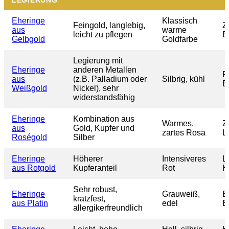
LEGIERUNG
Eheringe
Klassisch
Feingold, langlebig,
Ze
aus
warme
leicht zu pflegen
B
Gelbgold
Goldfarbe
Legierung mit
Eheringe
anderen Metallen
R
aus
(z.B. Palladium oder
Silbrig, kühl
E
Weißgold
Nickel), sehr
widerstandsfähig
Eheringe
Kombination aus
Warmes,
Zä
aus
Gold, Kupfer und
zartes Rosa
L
Roségold
Silber
Eheringe
Höherer
Intensiveres
L
aus Rotgold
Kupferanteil
Rot
K
Sehr robust,
Eheringe
Grauweiß,
E
kratzfest,
aus Platin
edel
E
allergikerfreundlich