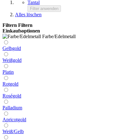
Tantal
Filter anwenden
Alles löschen
Filtern
Filtern
Einkaufsoptionen
Farbe/Edelmetall
Gelbgold
Weißgold
Platin
Rotgold
Roségold
Palladium
Apricotgold
Weiß/Gelb