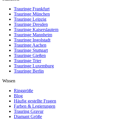
Trauringe Frankfurt
Trauringe München
Trauringe Leipzig
Trauringe Dresden
Trauringe Kaiserslautern
Trauringe Mannheim
Trauringe Ingolstadt
Trauringe Aachen
Trauringe Stuttgart
Trauringe Gießen
Trauringe Trier
Trauringe Luxemburg
Trauringe Berlin
Wissen
Ringgröße
Blog
Häufig gestellte Fragen
Farben & Legierungen
Trauring Gravur
Diamant Größe