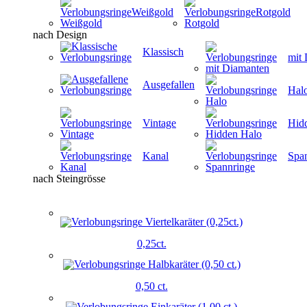
Weißgold
Rotgold
nach Design
Klassisch
mit
Ausgefallen
Hal
Vintage
Hid
Kanal
Spa
nach Steingrösse
0,25ct.
0,50 ct.