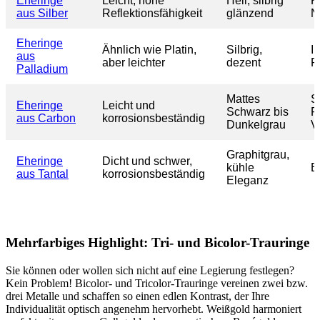
Eheringe
Leicht, hohe
Hell, silbrig
K
aus Silber
Reflektionsfähigkeit
glänzend
N
Eheringe
Ähnlich wie Platin,
Silbrig,
I
aus
aber leichter
dezent
R
Palladium
Mattes
St
Eheringe
Leicht und
Schwarz bis
Fl
aus Carbon
korrosionsbeständig
Dunkelgrau
Vi
Graphitgrau,
Eheringe
Dicht und schwer,
kühle
B
aus Tantal
korrosionsbeständig
Eleganz
Mehrfarbiges Highlight: Tri- und Bicolor-Trauringe
Sie können oder wollen sich nicht auf eine Legierung festlegen?
Kein Problem! Bicolor- und Tricolor-Trauringe vereinen zwei bzw.
drei Metalle und schaffen so einen edlen Kontrast, der Ihre
Individualität optisch angenehm hervorhebt. Weißgold harmoniert