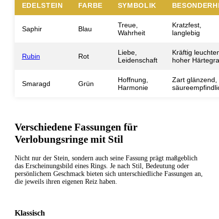
EDELSTEIN
FARBE
SYMBOLIK
BESONDERH
Treue,
Kratzfest,
Saphir
Blau
Wahrheit
langlebig
Liebe,
Kräftig leuchte
Rubin
Rot
Leidenschaft
hoher Härtegr
Hoffnung,
Zart glänzend,
Smaragd
Grün
Harmonie
säureempfindli
Verschiedene Fassungen für
Verlobungsringe mit Stil
Nicht nur der Stein, sondern auch seine Fassung prägt maßgeblich
das Erscheinungsbild eines Rings. Je nach Stil, Bedeutung oder
persönlichem Geschmack bieten sich unterschiedliche Fassungen an,
die jeweils ihren eigenen Reiz haben.
Klassisch