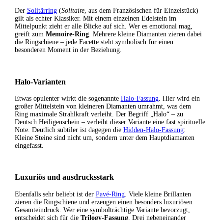
Der
Solitärring
(
Solitaire
, aus dem Französischen für Einzelstück)
gilt als echter Klassiker. Mit einem einzelnen Edelstein im
Mittelpunkt zieht er alle Blicke auf sich. Wer es emotional mag,
greift zum
Memoire-Ring
. Mehrere kleine Diamanten zieren dabei
die Ringschiene – jede Facette steht symbolisch für einen
besonderen Moment in der Beziehung.
Halo-Varianten
Etwas opulenter wirkt die sogenannte
Halo-Fassung
. Hier wird ein
großer Mittelstein von kleineren Diamanten umrahmt, was dem
Ring maximale Strahlkraft verleiht. Der Begriff „Halo“ – zu
Deutsch Heiligenschein – verleiht dieser Variante eine fast spirituelle
Note. Deutlich subtiler ist dagegen die
Hidden-Halo-Fassung
:
Kleine Steine sind nicht um, sondern unter dem Hauptdiamanten
eingefasst.
Luxuriös und ausdrucksstark
Ebenfalls sehr beliebt ist der
Pavé-Ring
. Viele kleine Brillanten
zieren die Ringschiene und erzeugen einen besonders luxuriösen
Gesamteindruck. Wer eine symbolträchtige Variante bevorzugt,
entscheidet sich für die
Trilogy-Fassung
. Drei nebeneinander