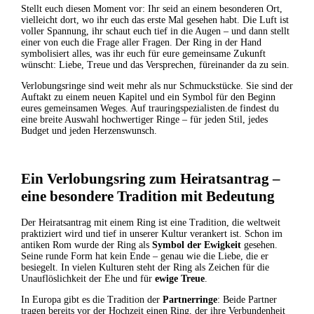
Stellt euch diesen Moment vor: Ihr seid an einem besonderen Ort,
vielleicht dort, wo ihr euch das erste Mal gesehen habt. Die Luft ist
voller Spannung, ihr schaut euch tief in die Augen – und dann stellt
einer von euch die Frage aller Fragen. Der Ring in der Hand
symbolisiert alles, was ihr euch für eure gemeinsame Zukunft
wünscht: Liebe, Treue und das Versprechen, füreinander da zu sein.
Verlobungsringe sind weit mehr als nur Schmuckstücke. Sie sind der
Auftakt zu einem neuen Kapitel und ein Symbol für den Beginn
eures gemeinsamen Weges. Auf trauringspezialisten.de findest du
eine breite Auswahl hochwertiger Ringe – für jeden Stil, jedes
Budget und jeden Herzenswunsch.
Ein Verlobungsring zum Heiratsantrag –
eine besondere Tradition mit Bedeutung
Der Heiratsantrag mit einem Ring ist eine Tradition, die weltweit
praktiziert wird und tief in unserer Kultur verankert ist. Schon im
antiken Rom wurde der Ring als
Symbol der Ewigkeit
gesehen.
Seine runde Form hat kein Ende – genau wie die Liebe, die er
besiegelt. In vielen Kulturen steht der Ring als Zeichen für die
Unauflöslichkeit der Ehe und für
ewige Treue
.
In Europa gibt es die Tradition der
Partnerringe
: Beide Partner
tragen bereits vor der Hochzeit einen Ring, der ihre Verbundenheit