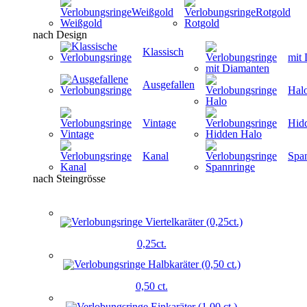
Weißgold
Rotgold
nach Design
Klassisch
mit
Ausgefallen
Hal
Vintage
Hid
Kanal
Spa
nach Steingrösse
0,25ct.
0,50 ct.