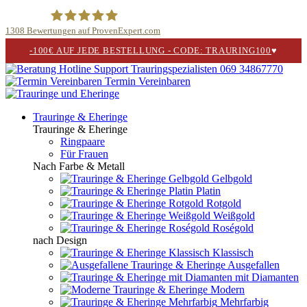
1308
Bewertungen auf ProvenExpert.com
-100€ AUF JEDE BESTELLUNG - CODE: TRAURING100
♥
Trauringspezialisten.de
069 34867770
Termin Vereinbaren
Trauringe & Eheringe
Trauringe & Eheringe
Ringpaare
Für Frauen
Nach Farbe & Metall
Gelbgold
Platin
Rotgold
Weißgold
Roségold
nach Design
Klassisch
Ausgefallen
mit Diamanten
Modern
Mehrfarbig