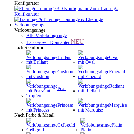
Konfigurator
Zum Trauring-
Konfigurator
Trauringe & Eheringe
Verlobungsringe
Verlobungsringe
Alle Verlobungsringe
NEU
Lab-Grown Diamanten
nach Steinform
Brillant
Oval
Cushion
Emerald
Radiant
Pear
Princess
Marquise
Nach Farbe & Metall
Gelbgold
Platin