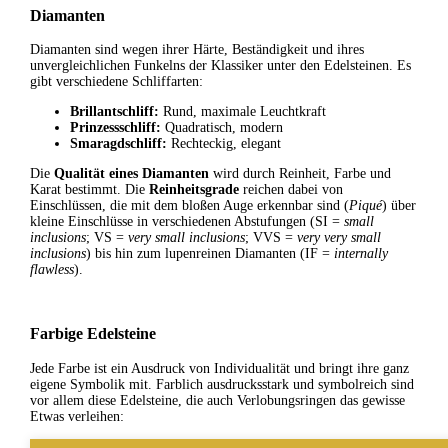
Diamanten
Diamanten sind wegen ihrer Härte, Beständigkeit und ihres
unvergleichlichen Funkelns der Klassiker unter den Edelsteinen. Es
gibt verschiedene Schliffarten:
Brillantschliff:
Rund, maximale Leuchtkraft
Prinzessschliff:
Quadratisch, modern
Smaragdschliff:
Rechteckig, elegant
Die
Qualität eines Diamanten
wird durch Reinheit, Farbe und
Karat bestimmt. Die
Reinheitsgrade
reichen dabei von
Einschlüssen, die mit dem bloßen Auge erkennbar sind (
Piqué
) über
kleine Einschlüsse in verschiedenen Abstufungen (SI =
small
inclusions
; VS =
very small inclusions
; VVS =
very very small
inclusions
) bis hin zum lupenreinen Diamanten (IF =
internally
flawless
).
Farbige Edelsteine
Jede Farbe ist ein Ausdruck von Individualität und bringt ihre ganz
eigene Symbolik mit. Farblich ausdrucksstark und symbolreich sind
vor allem diese Edelsteine, die auch Verlobungsringen das gewisse
Etwas verleihen: