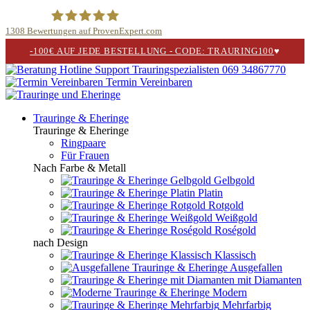
1308
Bewertungen auf ProvenExpert.com
-100€ AUF JEDE BESTELLUNG - CODE: TRAURING100
♥
Trauringspezialisten.de
069 34867770
Termin Vereinbaren
Trauringe & Eheringe
Trauringe & Eheringe
Ringpaare
Für Frauen
Nach Farbe & Metall
Gelbgold
Platin
Rotgold
Weißgold
Roségold
nach Design
Klassisch
Ausgefallen
mit Diamanten
Modern
Mehrfarbig