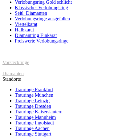
Verlobungsring Gold schlicht
Klassischer Verlobungsring
Seitl. Diamanten
Verlobungsringe ausgefallen
Viertelkarat
Halbkarat
Diamantring Einkarat
Preiswerte Verlobungsringe
Vorsteckringe
Diamanten
Standorte
Trauringe Frankfurt
Trauringe München
Trauringe Leipzig
Trauringe Dresden
Trauringe Kaiserslautern
Trauringe Mannheim
Trauringe Ingolstadt
Trauringe Aachen
Trauringe Stuttgart