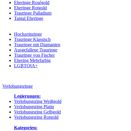
Eheringe Roségold
Eheringe Rotgold
Trauringe Palladium
Tantal Eheringe
Kategorien:
Hochzeitsringe
Trauringe Klassisch
Trauringe mit Diamanten
Ausgefallene Trauringe
Trauringe von Fischer
Ehering Mehrfarbig
LGBTQIA+
Verlobungsringe
Legierungen:
Verlobungsring Weißgold
Verlobungsring Platin
Verlobungsring Gelbgold
Verlobungsring Rotgold
Kategorien: