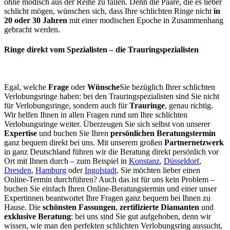
ohne modisch aus der Reihe zu fallen. Denn die Paare, die es lieber
schlicht mögen, wünschen sich, dass Ihre schlichten Ringe nicht
in
20 oder 30 Jahren
mit einer modischen Epoche in Zusammenhang
gebracht werden.
Ringe direkt vom Spezialisten – die Trauringspezialisten
Egal, welche
Frage
oder
Wünsche
Sie bezüglich Ihrer schlichten
Verlobungsringe haben: bei den Trauringspezialisten sind Sie nicht
für Verlobungsringe, sondern auch für
Trauringe
, genau richtig.
Wir helfen Ihnen in allen Fragen rund um Ihre schlichten
Verlobungsringe weiter. Überzeugen Sie sich selbst von unserer
Expertise
und buchen Sie Ihren
persönlichen Beratungstermin
ganz bequem direkt bei uns. Mit unserem großen
Partnernetzwerk
in ganz Deutschland führen wir die Beratung direkt persönlich vor
Ort mit Ihnen durch – zum Beispiel in
Konstanz
,
Düsseldorf
,
Dresden
,
Hamburg
oder
Ingolstadt
. Sie möchten lieber einen
Online-Termin durchführen? Auch das ist für uns kein Problem –
buchen Sie einfach Ihren Online-Beratungstermin und einer unser
Expertinnen beantwortet Ihre Fragen ganz bequem bei Ihnen zu
Hause. Die
schönsten Fassungen
,
zertifizierte Diamanten
und
exklusive Beratung
: bei uns sind Sie gut aufgehoben, denn wir
wissen, wie man den perfekten schlichten Verlobungsring aussucht,