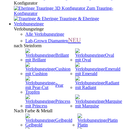
Konfigurator
Zum Trauring-
Konfigurator
Trauringe & Eheringe
Verlobungsringe
Verlobungsringe
Alle Verlobungsringe
NEU
Lab-Grown Diamanten
nach Steinform
Brillant
Oval
Cushion
Emerald
Radiant
Pear
Princess
Marquise
Nach Farbe & Metall
Gelbgold
Platin