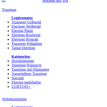
Trauringe
Legierungen:
Trauringe Gelbgold
Eheringe Weißgold
Ehering Platin
Eheringe Roségold
Eheringe Rotgold
Trauringe Palladium
Tantal Eheringe
Kategorien:
Hochzeitsringe
Trauringe Klassisch
Trauringe mit Diamanten
Ausgefallene Trauringe
Specials
Ehering mehrfarbig
LGBTQIA+
Verlobungsringe