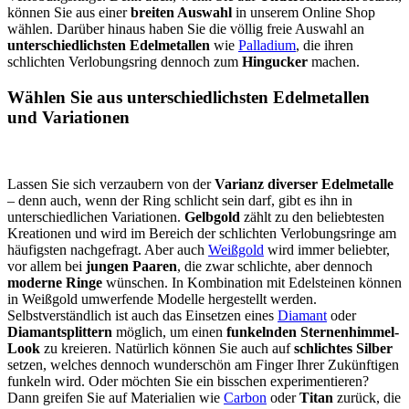
können Sie aus einer
breiten Auswahl
in unserem Online Shop
wählen. Darüber hinaus haben Sie die völlig freie Auswahl an
unterschiedlichsten Edelmetallen
wie
Palladium
, die ihren
schlichten Verlobungsring dennoch zum
Hingucker
machen.
Wählen Sie aus unterschiedlichsten Edelmetallen
und Variationen
Lassen Sie sich verzaubern von der
Varianz diverser Edelmetalle
– denn auch, wenn der Ring schlicht sein darf, gibt es ihn in
unterschiedlichen Variationen.
Gelbgold
zählt zu den beliebtesten
Kreationen und wird im Bereich der schlichten Verlobungsringe am
häufigsten nachgefragt. Aber auch
Weißgold
wird immer beliebter,
vor allem bei
jungen Paaren
, die zwar schlichte, aber dennoch
moderne Ringe
wünschen. In Kombination mit Edelsteinen können
in Weißgold umwerfende Modelle hergestellt werden.
Selbstverständlich ist auch das Einsetzen eines
Diamant
oder
Diamantsplittern
möglich, um einen
funkelnden Sternenhimmel-
Look
zu kreieren. Natürlich können Sie auch auf
schlichtes Silber
setzen, welches dennoch wunderschön am Finger Ihrer Zukünftigen
funkeln wird. Oder möchten Sie ein bisschen experimentieren?
Dann greifen Sie auf Materialien wie
Carbon
oder
Titan
zurück, die