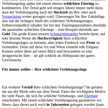
Verlobungsring später mit einem ebenso
schlichten Ehering
zu
kombinieren. Der Trend geht seit einigen Jahren immer mehr dazu,
dass der Verlobungsring nach der
Hochzeit
als Bei- oder auch
Vorsteckring
weiter getragen wird. Überzeugen Sie Ihre Zukünftige
also mit der richtigen Wahl des schlichten Verlobungsringes.
Selbstverständlich erhalten Sie bei den Trauringspezialisten ebenfalls
die passenden schlichten Eheringe – zum Beispiel ebenfalls aus
Gold
. Die große Kunst unserer
Schmuckhersteller
besteht darin, auf
sehr dezente Weise die
Hochwertigkeit
Ihres schlichten
Verlobungsringes zu betonen, aber jeden Eindruck von
Protz
zu
vermeiden. Denn auf diese Art und Wiese entsteht edle Eleganz.
Kenner sehen diese auf einen Blick und bewundern so eine
designerische Idee – sie gilt schlicht als Höhepunkt des guten
Geschmacks.
Für immer zeitlos – Ihre schlichten Verlobungsringe
Ein weiterer
Vorteil
Ihrer schlichten Verlobungsringe? Sie geraten
nie aus der Mode oder aus dem Trend. Eines der wichtigsten Motive
für viele Paare, die sich für schlichte Verlobungs- und
Eheringe
entscheiden. Mit einem schlichten Verlobungsring garantieren wir
Ihnen, dass dieser auch noch
in Jahrzenten
getragen werden kann,