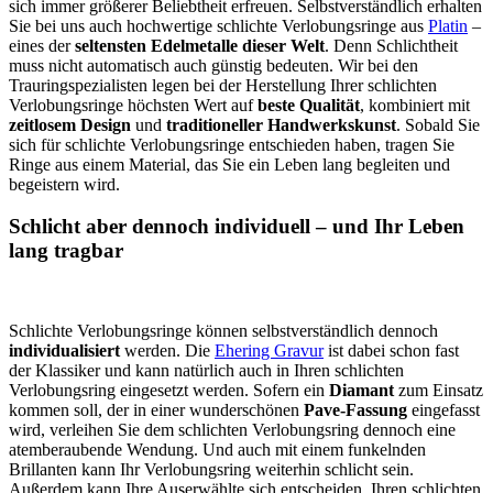
sich immer größerer Beliebtheit erfreuen. Selbstverständlich erhalten
Sie bei uns auch hochwertige schlichte Verlobungsringe aus
Platin
–
eines der
seltensten Edelmetalle dieser Welt
. Denn Schlichtheit
muss nicht automatisch auch günstig bedeuten. Wir bei den
Trauringspezialisten legen bei der Herstellung Ihrer schlichten
Verlobungsringe höchsten Wert auf
beste Qualität
, kombiniert mit
zeitlosem Design
und
traditioneller Handwerkskunst
. Sobald Sie
sich für schlichte Verlobungsringe entschieden haben, tragen Sie
Ringe aus einem Material, das Sie ein Leben lang begleiten und
begeistern wird.
Schlicht aber dennoch individuell – und Ihr Leben
lang tragbar
Schlichte Verlobungsringe können selbstverständlich dennoch
individualisiert
werden. Die
Ehering Gravur
ist dabei schon fast
der Klassiker und kann natürlich auch in Ihren schlichten
Verlobungsring eingesetzt werden. Sofern ein
Diamant
zum Einsatz
kommen soll, der in einer wunderschönen
Pave-Fassung
eingefasst
wird, verleihen Sie dem schlichten Verlobungsring dennoch eine
atemberaubende Wendung. Und auch mit einem funkelnden
Brillanten kann Ihr Verlobungsring weiterhin schlicht sein.
Außerdem kann Ihre Auserwählte sich entscheiden, Ihren schlichten