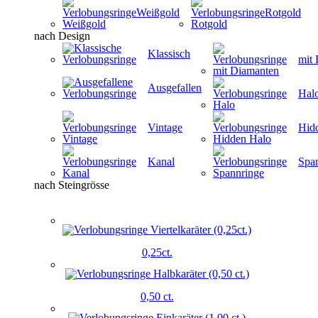
Weißgold
Rotgold
nach Design
Klassisch
mit
Ausgefallen
Hal
Vintage
Hid
Kanal
Spa
nach Steingrösse
0,25ct.
0,50 ct.