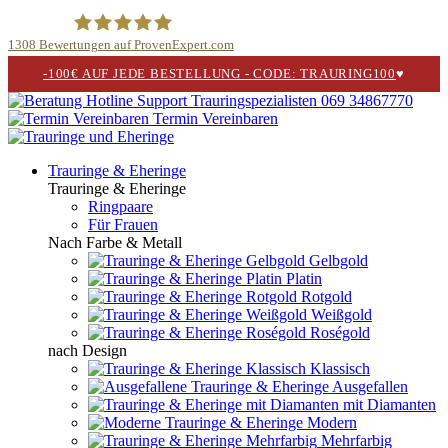
1308
Bewertungen auf ProvenExpert.com
-100€ AUF JEDE BESTELLUNG - CODE: TRAURING100
♥
Trauringspezialisten.de
069 34867770
Termin Vereinbaren
Trauringe & Eheringe
Trauringe & Eheringe
Ringpaare
Für Frauen
Nach Farbe & Metall
Gelbgold
Platin
Rotgold
Weißgold
Roségold
nach Design
Klassisch
Ausgefallen
mit Diamanten
Modern
Mehrfarbig