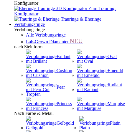
Konfigurator
Zum Trauring-
Konfigurator
Trauringe & Eheringe
Verlobungsringe
Verlobungsringe
Alle Verlobungsringe
NEU
Lab-Grown Diamanten
nach Steinform
Brillant
Oval
Cushion
Emerald
Radiant
Pear
Princess
Marquise
Nach Farbe & Metall
Gelbgold
Platin