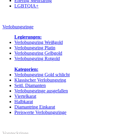
Ehering Mehrfarbig
LGBTQIA+
Verlobungsringe
Legierungen:
Verlobungsring Weißgold
Verlobungsring Platin
Verlobungsring Gelbgold
Verlobungsring Rotgold
Kategorien:
Verlobungsring Gold schlicht
Klassischer Verlobungsring
Seitl. Diamanten
Verlobungsringe ausgefallen
Viertelkarat
Halbkarat
Diamantring Einkarat
Preiswerte Verlobungsringe
Vorsteckringe