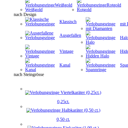
Weißgold
Rotgold
nach Design
Klassisch
mit
Ausgefallen
Hal
Vintage
Hid
Kanal
Spa
nach Steingrösse
0,25ct.
0,50 ct.