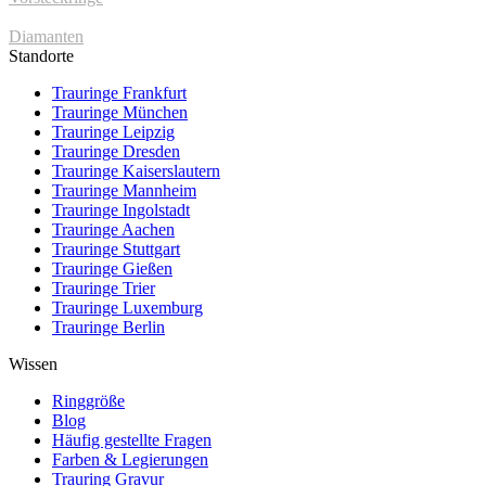
Diamanten
Standorte
Trauringe Frankfurt
Trauringe München
Trauringe Leipzig
Trauringe Dresden
Trauringe Kaiserslautern
Trauringe Mannheim
Trauringe Ingolstadt
Trauringe Aachen
Trauringe Stuttgart
Trauringe Gießen
Trauringe Trier
Trauringe Luxemburg
Trauringe Berlin
Wissen
Ringgröße
Blog
Häufig gestellte Fragen
Farben & Legierungen
Trauring Gravur