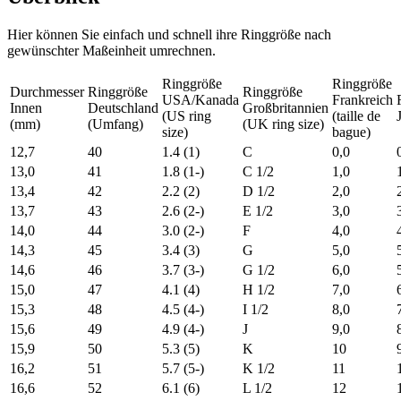
Hier können Sie einfach und schnell ihre Ringgröße nach
gewünschter Maßeinheit umrechnen.
Ringgröße
Ringgröße
Durchmesser
Ringgröße
Ringgröße
USA/Kanada
Frankreich
Innen
Deutschland
Großbritannien
(US ring
(taille de
(mm)
(Umfang)
(UK ring size)
size)
bague)
12,7
40
1.4 (1)
C
0,0
13,0
41
1.8 (1-)
C 1/2
1,0
13,4
42
2.2 (2)
D 1/2
2,0
13,7
43
2.6 (2-)
E 1/2
3,0
14,0
44
3.0 (2-)
F
4,0
14,3
45
3.4 (3)
G
5,0
14,6
46
3.7 (3-)
G 1/2
6,0
15,0
47
4.1 (4)
H 1/2
7,0
15,3
48
4.5 (4-)
I 1/2
8,0
15,6
49
4.9 (4-)
J
9,0
15,9
50
5.3 (5)
K
10
16,2
51
5.7 (5-)
K 1/2
11
16,6
52
6.1 (6)
L 1/2
12