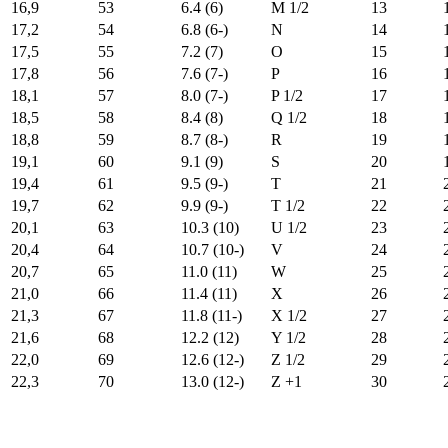
16,9
53
6.4 (6)
M 1/2
13
17,2
54
6.8 (6-)
N
14
17,5
55
7.2 (7)
O
15
17,8
56
7.6 (7-)
P
16
18,1
57
8.0 (7-)
P 1/2
17
18,5
58
8.4 (8)
Q 1/2
18
18,8
59
8.7 (8-)
R
19
19,1
60
9.1 (9)
S
20
19,4
61
9.5 (9-)
T
21
19,7
62
9.9 (9-)
T 1/2
22
20,1
63
10.3 (10)
U 1/2
23
20,4
64
10.7 (10-)
V
24
20,7
65
11.0 (11)
W
25
21,0
66
11.4 (11)
X
26
21,3
67
11.8 (11-)
X 1/2
27
21,6
68
12.2 (12)
Y 1/2
28
22,0
69
12.6 (12-)
Z 1/2
29
22,3
70
13.0 (12-)
Z +1
30