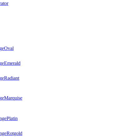
ator
Oval
Emerald
Radiant
Marquise
Platin
Rotgold