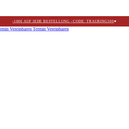
-100€ AUF JEDE BESTELLUNG - CODE: TRAURING100
♥
Termin Vereinbaren