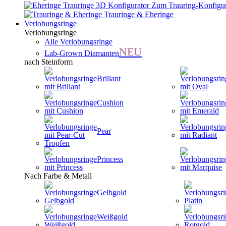
Zum Trauring-Konfigur
Trauringe & Eheringe
Verlobungsringe
Verlobungsringe
Alle Verlobungsringe
NEU
Lab-Grown Diamanten
nach Steinform
Brillant
Cushion
Pear
Princess
Nach Farbe & Metall
Gelbgold
Weißgold