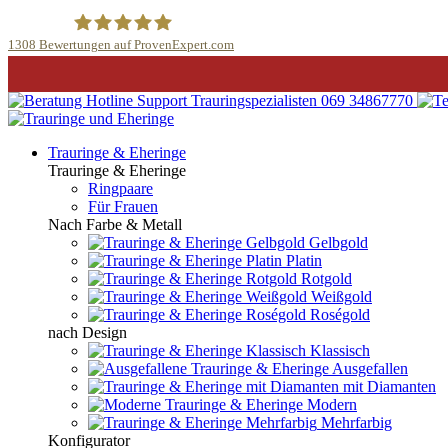
1308
Bewertungen auf ProvenExpert.com
Trauringspezialisten.de
069 34867770
Trauringe & Eheringe
Trauringe & Eheringe
Ringpaare
Für Frauen
Nach Farbe & Metall
Gelbgold
Platin
Rotgold
Weißgold
Roségold
nach Design
Klassisch
Ausgefallen
mit Diamanten
Modern
Mehrfarbig
Konfigurator