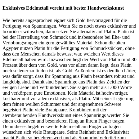
Exklusives Edelmetall vereint mit bester Handwerkskunst
Wie bereits angesprochen eignet sich Gold hervorragend für die
Fertigung von Spannringen. Wenn Sie es noch etwas exklusiver und
luxuriöser wünschen, dann setzen Sie alternativ auf Platin. Platin ist
bei der Herstellung von Schmuck und insbesondere bei Ehe- und
Verlobungsringen ein gern gewähltes Material. Schon die alten
Ägypter nutzen Platin für die Fertigung von Schmuckstücken, ohne
dass den Menschen damals bewusst war, welchen Wert dieses
Edelmetall haben wird. Inzwischen liegt der Wert von Platin rund 30
Prozent über dem von Gold, was vor allem daran liegt, dass Platin
noch seltener zu finden ist, als Gold. Außerdem ist es deutlich härter,
was dafür sorgt, dass Ihr Spannring aus Platin besonders robust und
langlebig sind. Damit sind Spannringe aus Platin das Zeichen der
ewigen Liebe und Verbundenheit. Sie sagen mehr als 1.000 Worte
und verkörpern pure Emotionen. Kein Material ist hochwertiger,
kostbarer und vor allem exklusiver, als Platin. Mit seiner Legierung,
dem feinen weißen Schimmer und der angenehmen Schwere
begeistert Platin viele Brautpaare. Kombiniert mit der
atemberaubenden Handwerkskunst eines Spannrings werden Sie
einen exklusiven und besonderen Ring an Ihrem Finger tragen.
Denn dieses begehrenswerte Edelmetall am Finger zu tragen
wünschen sich viele Brautpaare. Seine Reinheit und Exklusivität
macht Platin so begehrenswert und als Spannring gefertigt zum