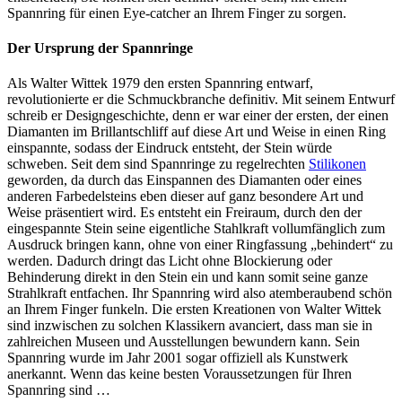
Spannring für einen Eye-catcher an Ihrem Finger zu sorgen.
Der Ursprung der Spannringe
Als Walter Wittek 1979 den ersten Spannring entwarf,
revolutionierte er die Schmuckbranche definitiv. Mit seinem Entwurf
schreib er Designgeschichte, denn er war einer der ersten, der einen
Diamanten im Brillantschliff auf diese Art und Weise in einen Ring
einspannte, sodass der Eindruck entsteht, der Stein würde
schweben. Seit dem sind Spannringe zu regelrechten
Stilikonen
geworden, da durch das Einspannen des Diamanten oder eines
anderen Farbedelsteins eben dieser auf ganz besondere Art und
Weise präsentiert wird. Es entsteht ein Freiraum, durch den der
eingespannte Stein seine eigentliche Stahlkraft vollumfänglich zum
Ausdruck bringen kann, ohne von einer Ringfassung „behindert“ zu
werden. Dadurch dringt das Licht ohne Blockierung oder
Behinderung direkt in den Stein ein und kann somit seine ganze
Strahlkraft entfachen. Ihr Spannring wird also atemberaubend schön
an Ihrem Finger funkeln. Die ersten Kreationen von Walter Wittek
sind inzwischen zu solchen Klassikern avanciert, dass man sie in
zahlreichen Museen und Ausstellungen bewundern kann. Sein
Spannring wurde im Jahr 2001 sogar offiziell als Kunstwerk
anerkannt. Wenn das keine besten Voraussetzungen für Ihren
Spannring sind …