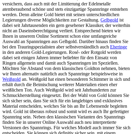
versichern, dass auch mit der Limitierung der Edelmetalle
atemberaubend schöne und stets einzigartige Spannringe entstehen
werden. Denn alleine Gold bietet mit seinen unterschiedlichen
Legierungen diverse Möglichkeiten zur Gestaltung.
Gelbgold
ist
dabei seit Jahrtausenden ein gern gesehener Klassiker, der weiterhin
nicht an Daseinsberechtigung verliert. Entsprechend bieten wir
Ihnen in unserem Online Sortiment schon eine umfangreiche
Auswahl an Spannringen aus Gelbgold. Darüber hinaus finden Sie
bei den Trauringspezialisten aber selbstverständlich auch
Eheringe
in den anderen Gold-Legierungen. Rosé- oder Rotgold werden
dabei seit einigen Jahren immer beliebter für den Einsatz von
Ringen allgemein und damit auch Spannringen im Speziellen.
Möchten Sie Abstand von dem klassischen Goldton nehmen, bieten
wir Ihnen alternativ natürlich auch Spannringe beispielsweise in
Weißgold
an. Weißgold hat einen besonderen Schimmer in sich und
erhält durch die Beimischung weiterer Materialien einen eher
weißlichen Ton. Auch Weißgold wird seit Jahrhunderten zur
Schmuckherstellung eingesetzt. Bei der Wahl von Gold können Sie
sich sicher sein, dass Sie sich für ein langlebiges und exklusives
Material entscheiden, welches Sie bis an Ihr Lebensende begleiten
wird. Gold ist überaus robust und somit wird es auch Ihr gefertigter
Spannring sein. Neben den klassischen Varianten des Spannrings
finden Sie in unserer Online Auswahl auch neu interpretierte
Versionen des Spannrings. Für welches Modell auch immer Sie sich
entscheiden, Sie können sich definitiv sicher sein, mit einem