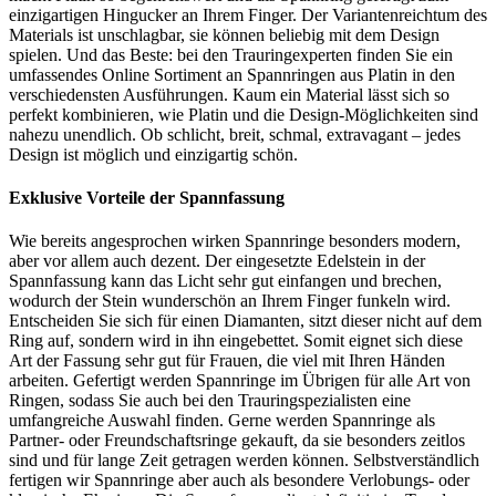
einzigartigen Hingucker an Ihrem Finger. Der Variantenreichtum des
Materials ist unschlagbar, sie können beliebig mit dem Design
spielen. Und das Beste: bei den Trauringexperten finden Sie ein
umfassendes Online Sortiment an Spannringen aus Platin in den
verschiedensten Ausführungen. Kaum ein Material lässt sich so
perfekt kombinieren, wie Platin und die Design-Möglichkeiten sind
nahezu unendlich. Ob schlicht, breit, schmal, extravagant – jedes
Design ist möglich und einzigartig schön.
Exklusive Vorteile der Spannfassung
Wie bereits angesprochen wirken Spannringe besonders modern,
aber vor allem auch dezent. Der eingesetzte Edelstein in der
Spannfassung kann das Licht sehr gut einfangen und brechen,
wodurch der Stein wunderschön an Ihrem Finger funkeln wird.
Entscheiden Sie sich für einen Diamanten, sitzt dieser nicht auf dem
Ring auf, sondern wird in ihn eingebettet. Somit eignet sich diese
Art der Fassung sehr gut für Frauen, die viel mit Ihren Händen
arbeiten. Gefertigt werden Spannringe im Übrigen für alle Art von
Ringen, sodass Sie auch bei den Trauringspezialisten eine
umfangreiche Auswahl finden. Gerne werden Spannringe als
Partner- oder Freundschaftsringe gekauft, da sie besonders zeitlos
sind und für lange Zeit getragen werden können. Selbstverständlich
fertigen wir Spannringe aber auch als besondere Verlobungs- oder