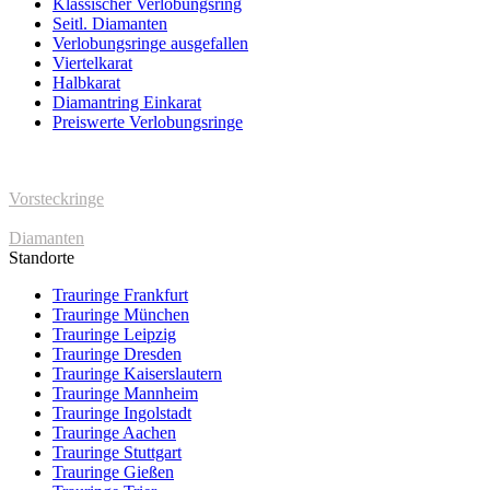
Klassischer Verlobungsring
Seitl. Diamanten
Verlobungsringe ausgefallen
Viertelkarat
Halbkarat
Diamantring Einkarat
Preiswerte Verlobungsringe
Vorsteckringe
Diamanten
Standorte
Trauringe Frankfurt
Trauringe München
Trauringe Leipzig
Trauringe Dresden
Trauringe Kaiserslautern
Trauringe Mannheim
Trauringe Ingolstadt
Trauringe Aachen
Trauringe Stuttgart
Trauringe Gießen