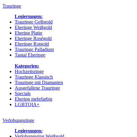
Trauringe
Legierungen:
Trauringe Gelbgold
Eheringe Weißgold
Ehering Platin
Eheringe Roségold
Eheringe Rotgold
Trauringe Palladium
Tantal Eheringe
Kategorien:
Hochzeitsringe
Trauringe Klassisch
Trauringe mit Diamanten
Ausgefallene Trauringe
Specials
Ehering mehrfarbig
LGBTQIA+
Verlobungsringe
Legierungen:
Verlobungsring Weißgold