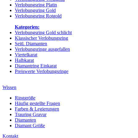
Verlobungsring Platin
Verlobungsring Gold
Verlobungsring Rotgold
Kategorien:
Verlobungsring Gold schlicht
Klassischer Verlobungsring
Seitl. Diamanten
Verlobungsringe ausgefallen
Viertelkarat
Halbkarat
Diamantring Einkarat
Preiswerte Verlobungsringe
Wissen
Ringgröße
Häufig gestellte Fragen
Farben & Legierungen
Trauring Gravur
Diamanten
Diamant Größe
Kontakt