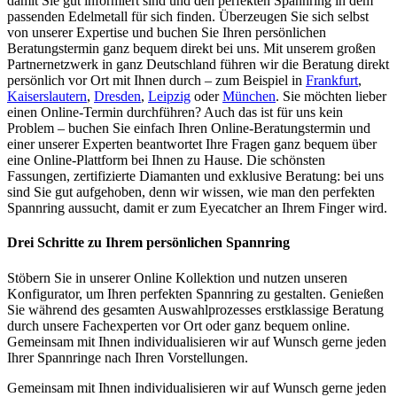
damit Sie gut informiert sind und den perfekten Spannring in dem
passenden Edelmetall für sich finden. Überzeugen Sie sich selbst
von unserer Expertise und buchen Sie Ihren persönlichen
Beratungstermin ganz bequem direkt bei uns. Mit unserem großen
Partnernetzwerk in ganz Deutschland führen wir die Beratung direkt
persönlich vor Ort mit Ihnen durch – zum Beispiel in
Frankfurt
,
Kaiserslautern
,
Dresden
,
Leipzig
oder
München
. Sie möchten lieber
einen Online-Termin durchführen? Auch das ist für uns kein
Problem – buchen Sie einfach Ihren Online-Beratungstermin und
einer unserer Experten beantwortet Ihre Fragen ganz bequem über
eine Online-Plattform bei Ihnen zu Hause. Die schönsten
Fassungen, zertifizierte Diamanten und exklusive Beratung: bei uns
sind Sie gut aufgehoben, denn wir wissen, wie man den perfekten
Spannring aussucht, damit er zum Eyecatcher an Ihrem Finger wird.
Drei Schritte zu Ihrem persönlichen Spannring
Stöbern Sie in unserer Online Kollektion und nutzen unseren
Konfigurator, um Ihren perfekten Spannring zu gestalten. Genießen
Sie während des gesamten Auswahlprozesses erstklassige Beratung
durch unsere Fachexperten vor Ort oder ganz bequem online.
Gemeinsam mit Ihnen individualisieren wir auf Wunsch gerne jeden
Ihrer Spannringe nach Ihren Vorstellungen.
Gemeinsam mit Ihnen individualisieren wir auf Wunsch gerne jeden