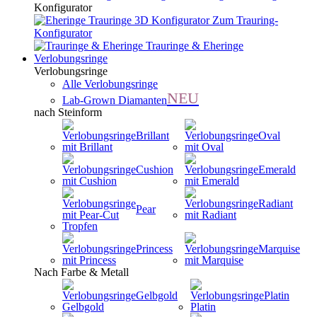
Konfigurator
Zum Trauring-
Konfigurator
Trauringe & Eheringe
Verlobungsringe
Verlobungsringe
Alle Verlobungsringe
NEU
Lab-Grown Diamanten
nach Steinform
Brillant
Oval
Cushion
Emerald
Radiant
Pear
Princess
Marquise
Nach Farbe & Metall
Gelbgold
Platin