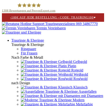
1308
Bewertungen auf ProvenExpert.com
-100€ AUF JEDE BESTELLUNG - CODE: TRAURING100
♥
Trauringspezialisten.de
069 34867770
Termin Vereinbaren
Trauringe & Eheringe
Trauringe & Eheringe
Ringpaare
Für Frauen
Nach Farbe & Metall
Gelbgold
Platin
Rotgold
Weißgold
Roségold
nach Design
Klassisch
Ausgefallen
mit Diamanten
Modern
Mehrfarbig