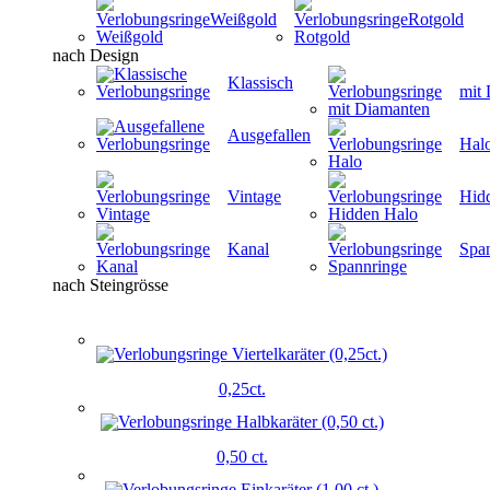
Weißgold
Rotgold
nach Design
Klassisch
mit
Ausgefallen
Hal
Vintage
Hid
Kanal
Spa
nach Steingrösse
0,25ct.
0,50 ct.