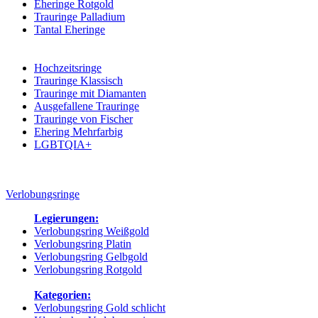
Eheringe Rotgold
Trauringe Palladium
Tantal Eheringe
Kategorien:
Hochzeitsringe
Trauringe Klassisch
Trauringe mit Diamanten
Ausgefallene Trauringe
Trauringe von Fischer
Ehering Mehrfarbig
LGBTQIA+
Verlobungsringe
Legierungen:
Verlobungsring Weißgold
Verlobungsring Platin
Verlobungsring Gelbgold
Verlobungsring Rotgold
Kategorien:
Verlobungsring Gold schlicht