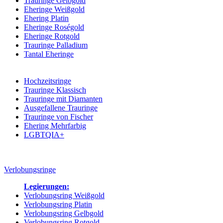
Trauringe Gelbgold
Eheringe Weißgold
Ehering Platin
Eheringe Roségold
Eheringe Rotgold
Trauringe Palladium
Tantal Eheringe
Kategorien:
Hochzeitsringe
Trauringe Klassisch
Trauringe mit Diamanten
Ausgefallene Trauringe
Trauringe von Fischer
Ehering Mehrfarbig
LGBTQIA+
Verlobungsringe
Legierungen:
Verlobungsring Weißgold
Verlobungsring Platin
Verlobungsring Gelbgold
Verlobungsring Rotgold