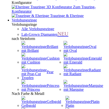
Konfigurator
Zum Trauring-
Konfigurator
Trauringe & Eheringe
Verlobungsringe
Verlobungsringe
Alle Verlobungsringe
NEU
Lab-Grown Diamanten
nach Steinform
Brillant
Oval
Cushion
Emerald
Radiant
Pear
Princess
Marquise
Nach Farbe & Metall
Gelbgold
Platin