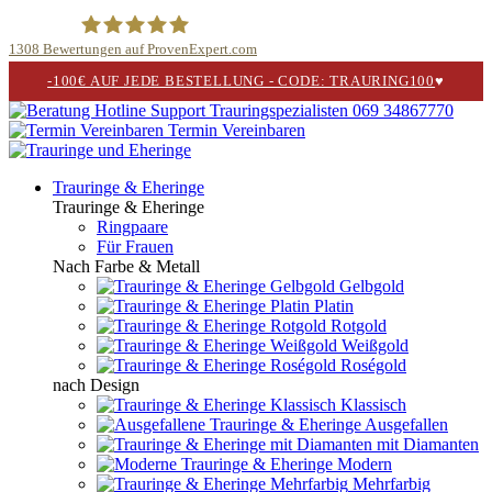
1308
Bewertungen auf ProvenExpert.com
-100€ AUF JEDE BESTELLUNG - CODE: TRAURING100
♥
Trauringspezialisten.de
069 34867770
Termin Vereinbaren
Trauringe & Eheringe
Trauringe & Eheringe
Ringpaare
Für Frauen
Nach Farbe & Metall
Gelbgold
Platin
Rotgold
Weißgold
Roségold
nach Design
Klassisch
Ausgefallen
mit Diamanten
Modern
Mehrfarbig