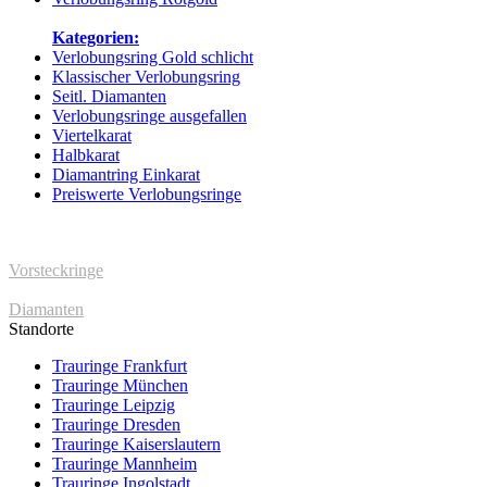
Kategorien:
Verlobungsring Gold schlicht
Klassischer Verlobungsring
Seitl. Diamanten
Verlobungsringe ausgefallen
Viertelkarat
Halbkarat
Diamantring Einkarat
Preiswerte Verlobungsringe
Vorsteckringe
Diamanten
Standorte
Trauringe Frankfurt
Trauringe München
Trauringe Leipzig
Trauringe Dresden
Trauringe Kaiserslautern
Trauringe Mannheim
Trauringe Ingolstadt