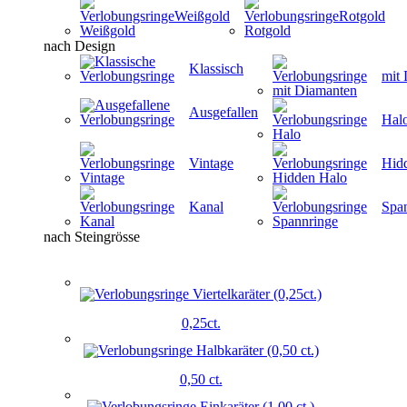
Weißgold
Rotgold
nach Design
Klassisch
mit
Ausgefallen
Hal
Vintage
Hid
Kanal
Spa
nach Steingrösse
0,25ct.
0,50 ct.