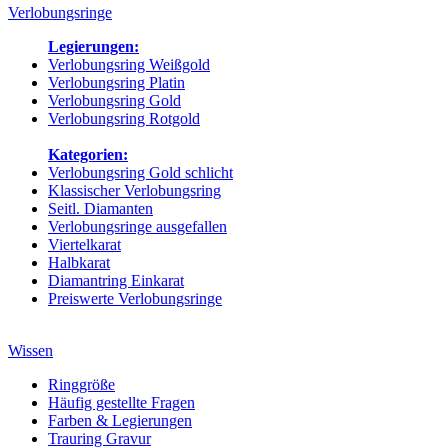
Verlobungsringe
Legierungen:
Verlobungsring Weißgold
Verlobungsring Platin
Verlobungsring Gold
Verlobungsring Rotgold
Kategorien:
Verlobungsring Gold schlicht
Klassischer Verlobungsring
Seitl. Diamanten
Verlobungsringe ausgefallen
Viertelkarat
Halbkarat
Diamantring Einkarat
Preiswerte Verlobungsringe
Wissen
Ringgröße
Häufig gestellte Fragen
Farben & Legierungen
Trauring Gravur