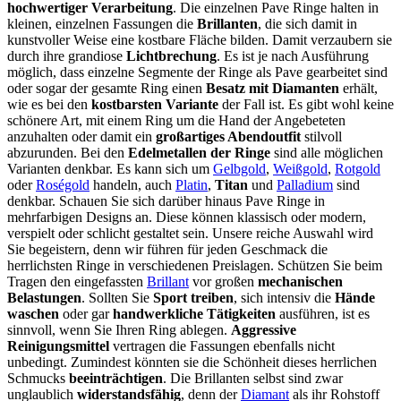
hochwertiger Verarbeitung
. Die einzelnen Pave Ringe halten in
kleinen, einzelnen Fassungen die
Brillanten
, die sich damit in
kunstvoller Weise eine kostbare Fläche bilden. Damit verzaubern sie
durch ihre grandiose
Lichtbrechung
. Es ist je nach Ausführung
möglich, dass einzelne Segmente der Ringe als Pave gearbeitet sind
oder sogar der gesamte Ring einen
Besatz mit Diamanten
erhält,
wie es bei den
kostbarsten Variante
der Fall ist. Es gibt wohl keine
schönere Art, mit einem Ring um die Hand der Angebeteten
anzuhalten oder damit ein
großartiges Abendoutfit
stilvoll
abzurunden. Bei den
Edelmetallen der Ringe
sind alle möglichen
Varianten denkbar. Es kann sich um
Gelbgold
,
Weißgold
,
Rotgold
oder
Roségold
handeln, auch
Platin
,
Titan
und
Palladium
sind
denkbar. Schauen Sie sich darüber hinaus Pave Ringe in
mehrfarbigen Designs an. Diese können klassisch oder modern,
verspielt oder schlicht gestaltet sein. Unsere reiche Auswahl wird
Sie begeistern, denn wir führen für jeden Geschmack die
herrlichsten Ringe in verschiedenen Preislagen. Schützen Sie beim
Tragen den eingefassten
Brillant
vor großen
mechanischen
Belastungen
. Sollten Sie
Sport treiben
, sich intensiv die
Hände
waschen
oder gar
handwerkliche Tätigkeiten
ausführen, ist es
sinnvoll, wenn Sie Ihren Ring ablegen.
Aggressive
Reinigungsmittel
vertragen die Fassungen ebenfalls nicht
unbedingt. Zumindest könnten sie die Schönheit dieses herrlichen
Schmucks
beeinträchtigen
. Die Brillanten selbst sind zwar
unglaublich
widerstandsfähig
, denn der
Diamant
als ihr Rohstoff