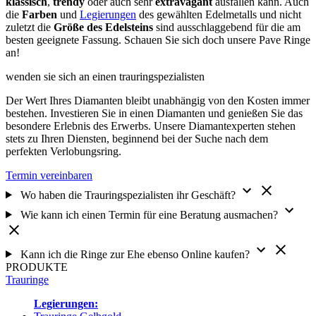
klassisch
,
trendy
oder auch sehr
extravagant
ausfallen kann. Auch
die
Farben
und
Legierungen
des gewählten Edelmetalls und nicht
zuletzt die
Größe des Edelsteins
sind ausschlaggebend für die am
besten geeignete Fassung. Schauen Sie sich doch unsere Pave Ringe
an!
wenden sie sich an einen
trauring­spezialisten
Der Wert Ihres Diamanten bleibt unabhängig von den Kosten immer
bestehen. Investieren Sie in einen Diamanten und genießen Sie das
besondere Erlebnis des Erwerbs. Unsere Diamantexperten stehen
stets zu Ihren Diensten, beginnend bei der Suche nach dem
perfekten Verlobungsring.
Termin vereinbaren
Wo haben die Trauringspezialisten ihr Geschäft?
Wie kann ich einen Termin für eine Beratung ausmachen?
Kann ich die Ringe zur Ehe ebenso Online kaufen?
PRODUKTE
Trauringe
Legierungen: