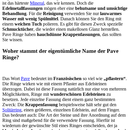
ist das härteste
Mineral
, das wir kennen. Doch die
Edelmetallfassungen
mögen eher eine
behutsame und umsichtige
Behandlung
. Für die
Reinigung
verwenden Sie nur
lauwarmes
Wasser mit wenig Spülmittel
. Danach können Sie den Ring mit
einem
weichen Tuch
polieren. Es gibt für diesen Zweck spezielle
Schmucktücher
, die wieder einen makellosen Glanz herstellen.
Pave Ringe haben
hauchdünne Krappenfassungen
, das sollten
Sie wissen.
Woher stammt der eigentümliche Name der Pave
Ringe?
Das Wort
Pave
bedeutet im
Französischen
so viel wie
„pflastern“
.
Die Ringe wirken wie mit einem Pflaster aus Edelsteinen
überzogen. Dabei ist diese Fassung natürlich nur eine von mehreren
Möglichkeiten, Ringe mit
wunderschönen Edelsteinen
zu
besetzen. Jede einzelne Fassung dient einem ganz bestimmten
Zweck: Die
Krappenfassung
beispielsweise hält sehr gut den
Solitärring
, einen größeren, einzelnen Edelstein, auf dem Finger.
Das bedeutet auch: Die Art der Steine und ihre Anordnung auf dem
Ring sind maßgebend für die verwendete Fassung. Hierfür ist
wiederum der gewünschte Stil eines Ringes entscheiden, der ja