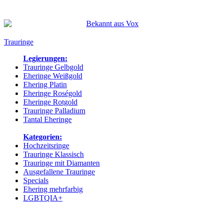
Bekannt aus:
Trauringe
Legierungen:
Trauringe Gelbgold
Eheringe Weißgold
Ehering Platin
Eheringe Roségold
Eheringe Rotgold
Trauringe Palladium
Tantal Eheringe
Kategorien:
Hochzeitsringe
Trauringe Klassisch
Trauringe mit Diamanten
Ausgefallene Trauringe
Specials
Ehering mehrfarbig
LGBTQIA+