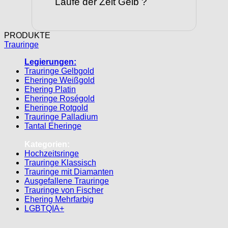
Laufe der Zeit Gelb ?
PRODUKTE
Trauringe
Legierungen:
Trauringe Gelbgold
Eheringe Weißgold
Ehering Platin
Eheringe Roségold
Eheringe Rotgold
Trauringe Palladium
Tantal Eheringe
Kategorien:
Hochzeitsringe
Trauringe Klassisch
Trauringe mit Diamanten
Ausgefallene Trauringe
Trauringe von Fischer
Ehering Mehrfarbig
LGBTQIA+