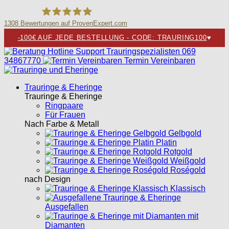
1308
Bewertungen auf ProvenExpert.com
-100€ AUF JEDE BESTELLUNG - CODE: TRAURING100
♥
Trauringspezialisten.de
069
34867770
Termin Vereinbaren
Trauringe & Eheringe
Trauringe & Eheringe
Ringpaare
Für Frauen
Nach Farbe & Metall
Gelbgold
Platin
Rotgold
Weißgold
Roségold
nach Design
Klassisch
Ausgefallen
mit
Diamanten