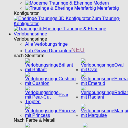
Modern
Mehrfarbig
Konfigurator
Zum Trauring-
Konfigurator
Trauringe & Eheringe
Verlobungsringe
Verlobungsringe
Alle Verlobungsringe
NEU
Lab-Grown Diamanten
nach Steinform
Brillant
Oval
Cushion
Emera
Radian
Pear
Princess
Marqu
Nach Farbe & Metall