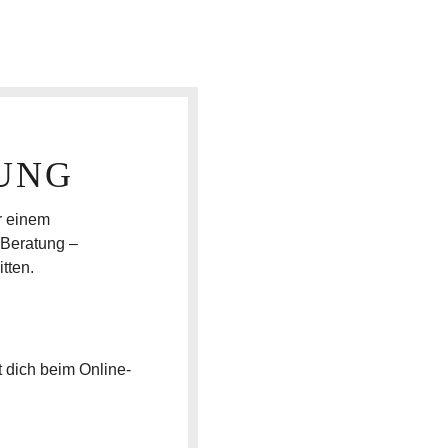
UNG
r einem
 Beratung –
tten.
 dich beim Online-