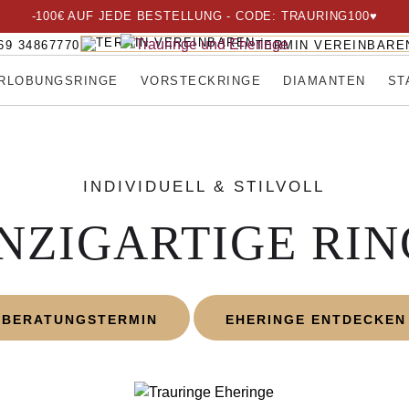
-100€ AUF JEDE BESTELLUNG - CODE: TRAURING100
♥
69 34867770
TERMIN VEREINBARE
RLOBUNGSRINGE
VORSTECKRINGE
DIAMANTEN
ST
INDIVIDUELL & STILVOLL
NZIGARTIGE RIN
BERATUNGSTERMIN
EHERINGE ENTDECKEN