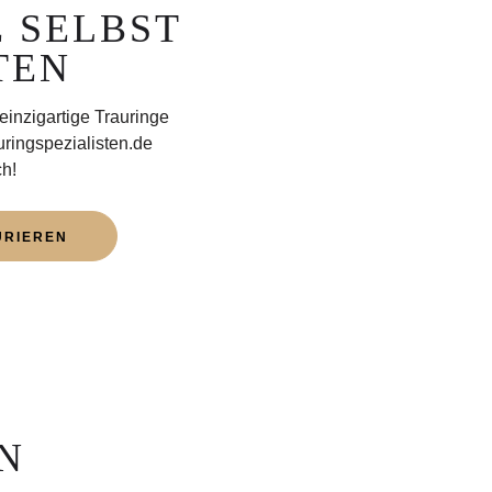
 SELBST
TEN
einzigartige Trauringe
uringspezialisten.de
h!
URIEREN
N