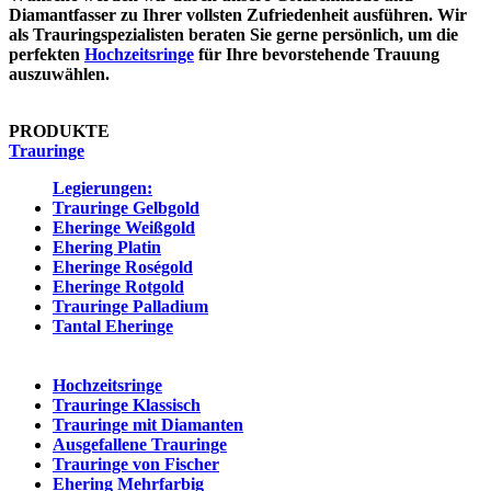
Diamantfasser zu Ihrer vollsten Zufriedenheit ausführen. Wir
als Trauringspezialisten beraten Sie gerne persönlich, um die
perfekten
Hochzeitsringe
für Ihre bevorstehende Trauung
auszuwählen.
PRODUKTE
Trauringe
Legierungen:
Trauringe Gelbgold
Eheringe Weißgold
Ehering Platin
Eheringe Roségold
Eheringe Rotgold
Trauringe Palladium
Tantal Eheringe
Kategorien:
Hochzeitsringe
Trauringe Klassisch
Trauringe mit Diamanten
Ausgefallene Trauringe
Trauringe von Fischer
Ehering Mehrfarbig