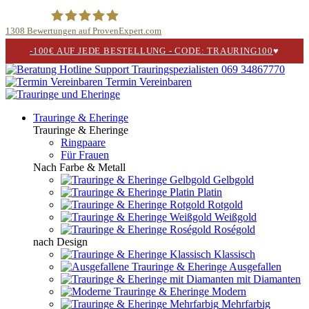
1308
Bewertungen auf ProvenExpert.com
-100€ AUF JEDE BESTELLUNG - CODE: TRAURING100
♥
Trauringspezialisten.de
069 34867770
Termin Vereinbaren
Trauringe & Eheringe
Trauringe & Eheringe
Ringpaare
Für Frauen
Nach Farbe & Metall
Gelbgold
Platin
Rotgold
Weißgold
Roségold
nach Design
Klassisch
Ausgefallen
mit Diamanten
Modern
Mehrfarbig