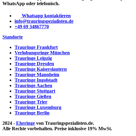
WhatsApp oder telefonisch.
Whatsapp kontaktieren
info@trauringspezialisten.de
+49 69 34867770
Standorte
Trauringe Frankfurt
Verlobungsringe München
Trauringe Leipzig
Trauringe Dresden
Trauringe Kaiserslautern
Trauringe Mannheim
Trauringe Ingolstadt
Trauringe Aachen
Trauringe Stuttgart
Trauringe Gießen
Trauringe Trier
Trauringe Luxemburg
Trauringe Berlin
2024 -
Eheringe
von Trauringspezialisten.de.
Alle Rechte vorbehalten. Preise inklusive 19% MwSt.