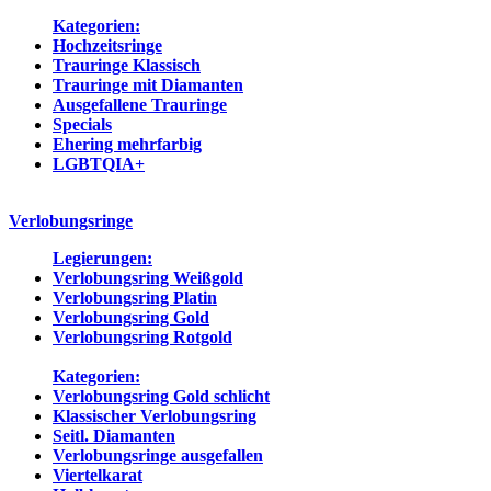
Kategorien:
Hochzeitsringe
Trauringe Klassisch
Trauringe mit Diamanten
Ausgefallene Trauringe
Specials
Ehering mehrfarbig
LGBTQIA+
Verlobungsringe
Legierungen:
Verlobungsring Weißgold
Verlobungsring Platin
Verlobungsring Gold
Verlobungsring Rotgold
Kategorien:
Verlobungsring Gold schlicht
Klassischer Verlobungsring
Seitl. Diamanten
Verlobungsringe ausgefallen
Viertelkarat