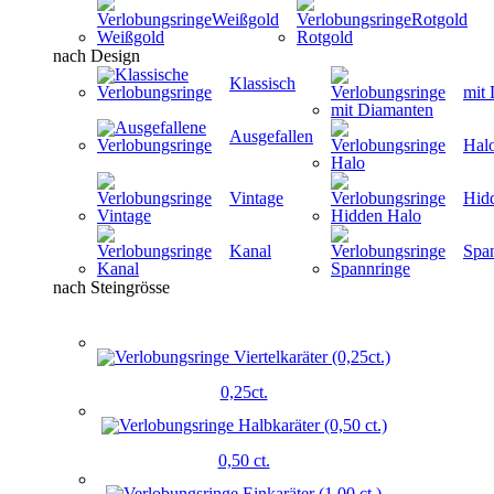
Weißgold
Rotgold
nach Design
Klassisch
mit
Ausgefallen
Hal
Vintage
Hid
Kanal
Spa
nach Steingrösse
0,25ct.
0,50 ct.