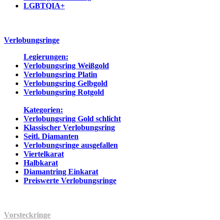
LGBTQIA+
Verlobungsringe
Legierungen:
Verlobungsring Weißgold
Verlobungsring Platin
Verlobungsring Gelbgold
Verlobungsring Rotgold
Kategorien:
Verlobungsring Gold schlicht
Klassischer Verlobungsring
Seitl. Diamanten
Verlobungsringe ausgefallen
Viertelkarat
Halbkarat
Diamantring Einkarat
Preiswerte Verlobungsringe
Vorsteckringe