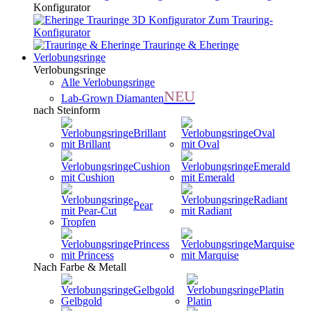
Konfigurator
Zum Trauring-
Konfigurator
Trauringe & Eheringe
Verlobungsringe
Verlobungsringe
Alle Verlobungsringe
NEU
Lab-Grown Diamanten
nach Steinform
Brillant
Oval
Cushion
Emerald
Radiant
Pear
Princess
Marquise
Nach Farbe & Metall
Gelbgold
Platin